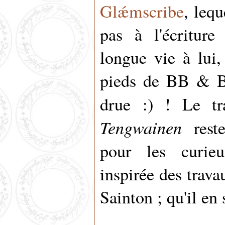
Glǽmscribe
, lequ
pas à l'écritur
longue vie à lui,
pieds de BB & B
drue :) ! Le tr
Tengwainen
reste
pour les curieu
inspirée des trav
Sainton ; qu'il en 