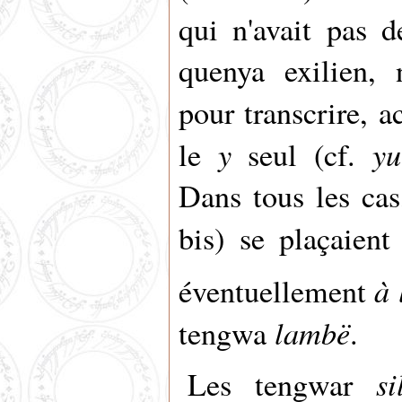
qui n'avait pas d
quenya exilien, n
pour transcrire, 
y
y
le
seul (cf.
Dans tous les cas
bis) se plaçaien
à 
éventuellement
lambë
tengwa
.
s
Les tengwar