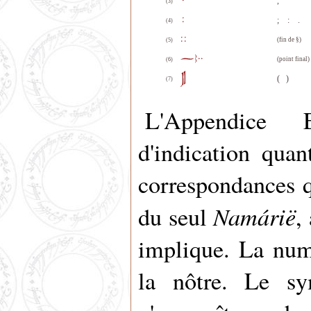
,
(3)
; : .
(4)
(fin de §)
(5)
(point final)
(6)
( )
(7)
L'Appendice
d'indication quan
correspondances q
Namárië
du seul
,
implique. La num
la nôtre. Le sy