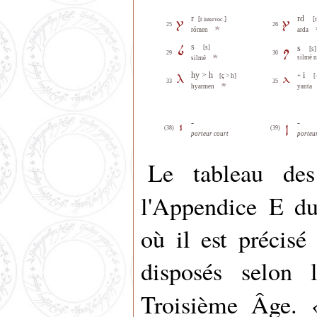
r
rd
[r
]
[
intervoc.
25
26
rómen
arda
s
s
[s]
[s]
29
30
silmë 
silmë
hy > h
i
[ç > h]
+
[
33
35
hyarmen
yanta
-
-
(38)
(39)
porteur court
porteu
Le tableau des
l'Appendice E 
où il est précisé
disposés selon
Troisième Âge.