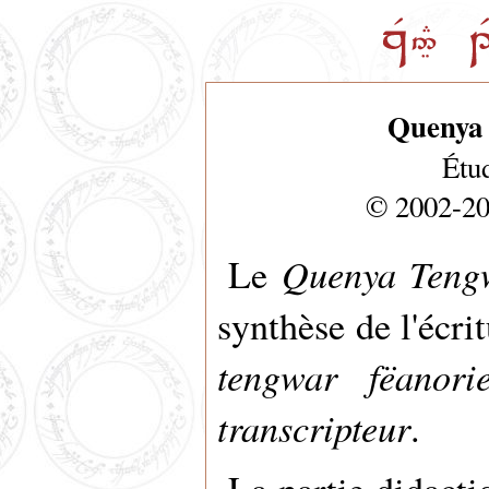
Quenya 
Étu
© 2002-20
Quenya Teng
Le
synthèse de l'écri
tengwar fëanori
transcripteur
.