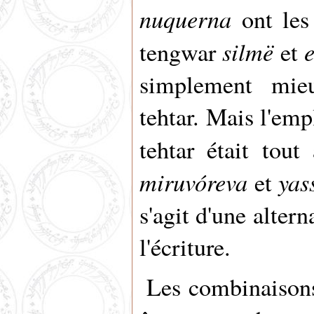
nuquerna
ont les
silmë
e
tengwar
et
simplement mie
tehtar. Mais l'emp
tehtar était tout
miruvóreva
yas
et
s'agit d'une alter
l'écriture.
Les combinaiso