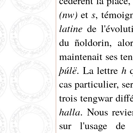
cédèrent la place,
(nw)
s
et
, témoig
latine
de l'évolu
du ñoldorin, al
maintenait ses te
þúlë
h
. La lettre
q
cas particulier, se
trois tengwar diff
halla
.
Nous revie
sur l'usage de 