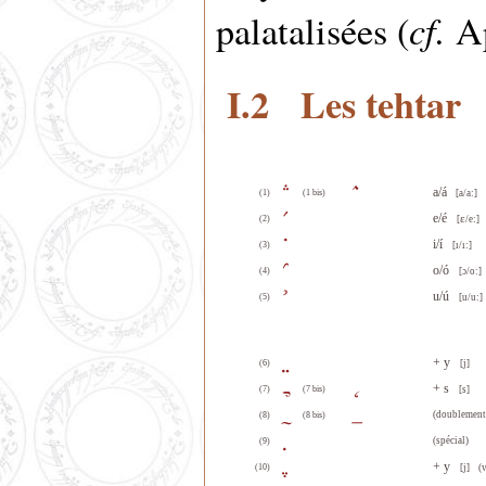
cf.
palatalisées (
Ap
I.2 Les tehtar
a/á
(1)
(1 bis)
[a/a:]
e/é
ε
(2)
[
/e:]
i/í
(3)
[ı/ı:]
o/ó
(4)
[ɔ/o:]
u/ú
(5)
[u/u:]
+ y
(6)
[j]
+ s
(7)
(7 bis)
[s]
(doublement
(8)
(8 bis)
(spécial)
(9)
+ y
(10)
[j] (va