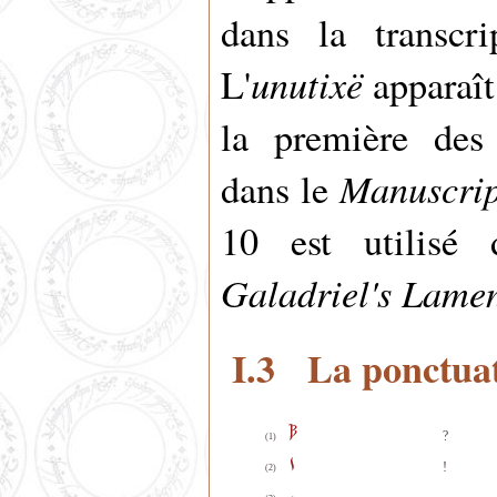
dans la transcri
unutixë
L'
apparaît
la première de
Manuscri
dans le
10 est utilisé
Galadriel's Lame
I.3 La ponctua
?
(1)
!
(2)