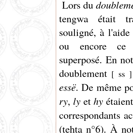
doubleme
Lors du
tengwa était tr
souligné, à l'aide
ou encore ce d
superposé. En not
doublement
[ ss ]
essë
. De même p
ry
ly
hy
,
et
étaient
correspondants a
(tehta n°6). À n