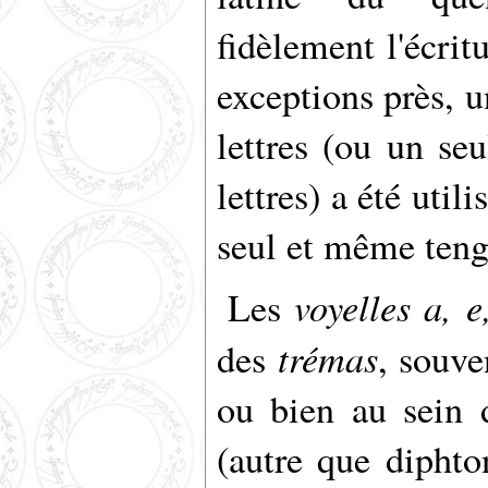
fidèlement l'écrit
exceptions près, 
lettres (ou un s
lettres) a été util
seul et même ten
voyelles
a, e
Les
trémas
des
, souve
ou bien au sein 
(autre que diphton