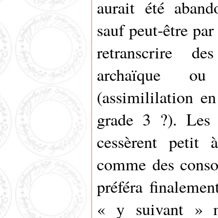
aurait été aband
sauf peut-être pa
retranscrire d
archaïque ou
(assimililation e
grade 3 ?). Les 
cessèrent petit à
comme des conson
préféra finalemen
« y suivant » m