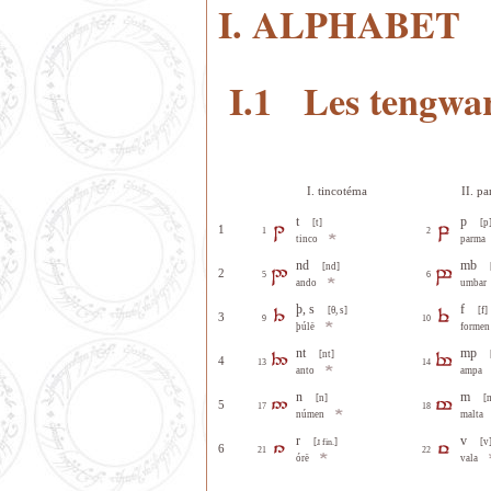
I. ALPHABET
I.1 Les tengwa
I. tincotéma
II. p
t
p
[t]
[p
1
1
2
tinco
parma
nd
mb
[nd]
2
5
6
ando
umbar
þ, s
f
[θ, s]
[f]
3
9
10
þúlë
formen
nt
mp
[nt]
4
13
14
anto
ampa
n
m
[n]
[
5
17
18
númen
malta
r
v
[ɹ
]
[v
fin.
6
21
22
órë
vala