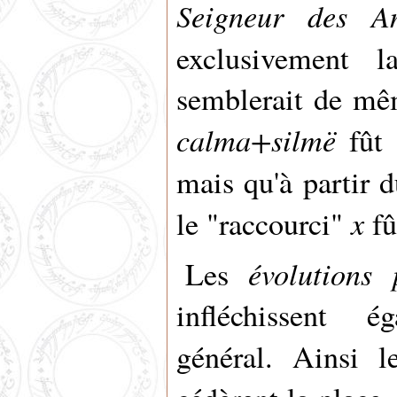
Seigneur des A
exclusivement l
semblerait de m
calma+silmë
fût 
mais qu'à partir 
x
le "raccourci"
fû
évolutions 
Les
infléchissent 
général. Ainsi l