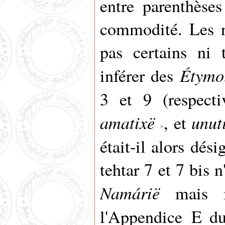
entre parenthèses
commodité. Les n
pas certains ni
Étymo
inférer des
3 et 9 (respect
amatixë
unut
, et
était-il alors dés
tehtar 7 et 7 bis 
Namárië
mais il
l'Appendice E 