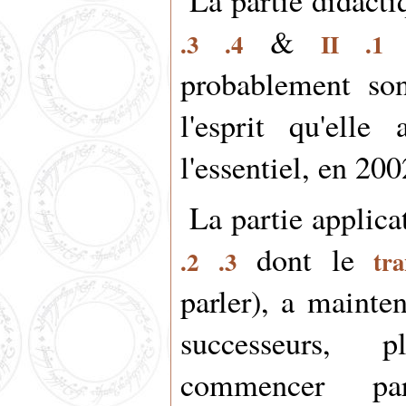
La partie didacti
&
.3
.4
II
.1
probablement son
l'esprit qu'ell
l'essentiel, en 200
La partie applica
dont le
.2
.3
tra
parler), a mainte
successeurs, 
commencer pa