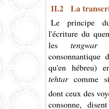
II.2 La transcri
Le principe d
l'écriture du que
tengwar
les
da
consonnantique d
qu'en hébreu) e
tehtar
comme sign
dont ceux des voy
consonne, disent