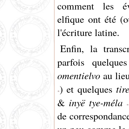
comment les évo
elfique ont été (
l'écriture latine.
Enfin, la transc
parfois quelqu
omentielvo
au lie
tir
) et quelques
inyë tye-méla
&
de correspondance 