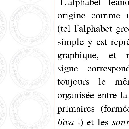
L'alphabet fëan
origine comme u
(tel l'alphabet gr
simple y est repr
graphique, et 
signe correspo
toujours le mê
organisée entre l
primaires (form
lúva
son
) et les